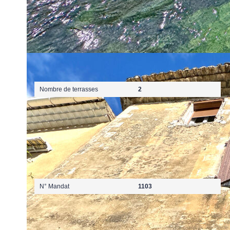
Autres
Nombre de terrasses
2
Mandat
N° Mandat
1103