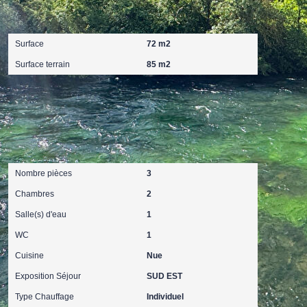
Surfaces
Surface
72 m2
Surface terrain
85 m2
Intérieur
Nombre pièces
3
Chambres
2
Salle(s) d'eau
1
WC
1
Cuisine
Nue
Exposition Séjour
SUD EST
Type Chauffage
Individuel