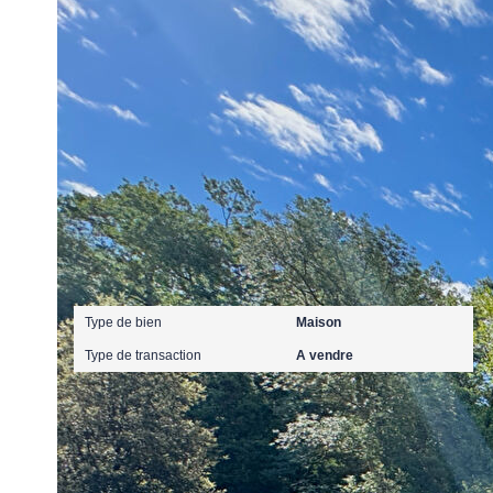
Ce bien est soumis à un diagnostic ERP (État des Ris
https://www.georisques.gouv.fr/
Caractéristiques détaillées
Général
Type de bien
Maison
Type de transaction
A vendre