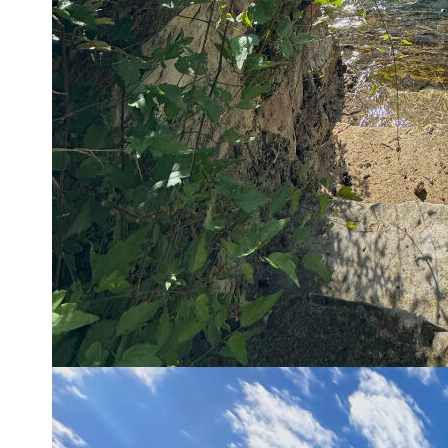
30m2, une cave et un accès privatif à un bord de Sorgue !
Environnement calme avec espaces verts et parking comm
Prévoir travaux !
Elle se compose au rdc : d'un hall d'entrée, une cuisine séparé
couloir, deux chambres dont 1 avec placard et point d'eau.
Équipements : Menuiseries en PVC double vitrage, volets bois
NON SOUMIS AU DPE.
**
Honoraires à la charge du vendeur
Imprimer
Nos honoraires