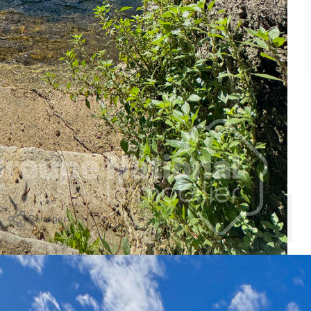
uns.
e, un salon, une salle d'eau, un wc et à l'étage : un palier, un
 et roulant électrique, assainissement collectif (non conforme).
Partager
Calculer mon budget