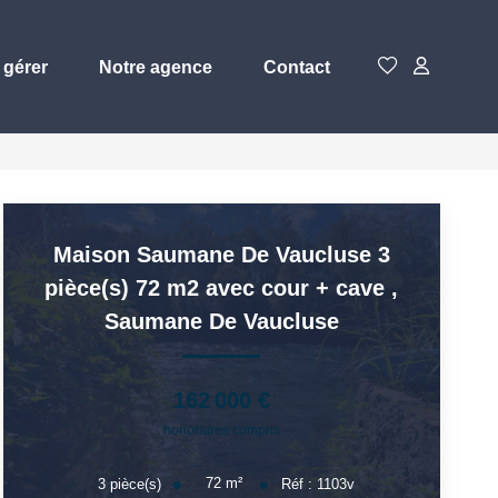
 gérer
Notre agence
Contact
Maison Saumane De Vaucluse 3
pièce(s) 72 m2 avec cour + cave
,
Saumane De Vaucluse
162 000 €
honoraires compris
72
m²
3
pièce(s)
Réf :
1103v