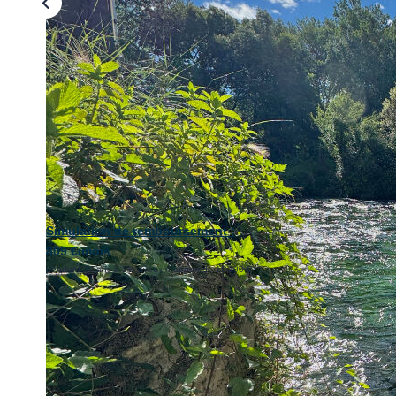
Simulation de remboursement :
809 €/mois
pendant 20 ans à 3% avec un apport de 16 200 €
Description
Réf : 1103v
SOUS COMPROMIS. EXCLUSIVITÉ ! Maison mitoyenne de typ