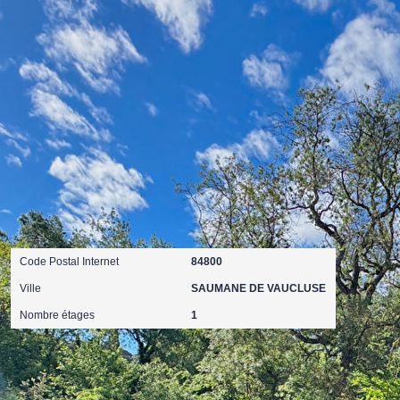
ques et Pollutions). Pour en savoir plus, rendez-vous sur
Localisation
Code Postal Internet
84800
Ville
SAUMANE DE VAUCLUSE
Nombre étages
1