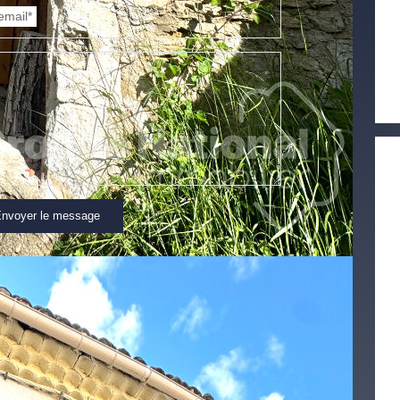
email*
nvoyer le message