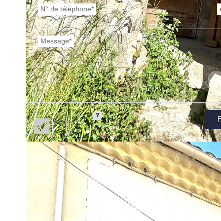
N° de téléphone*
Message*
E