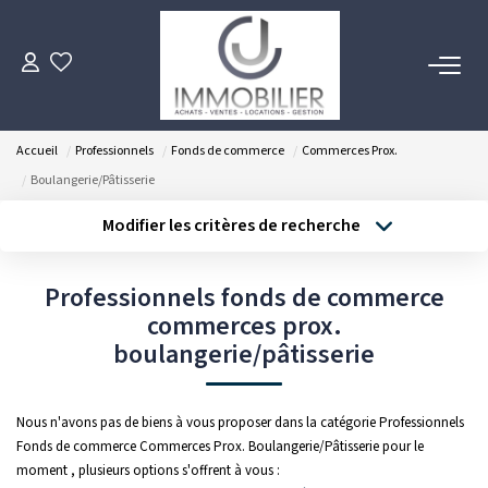
ACHETER
Accueil
Professionnels
Fonds de commerce
Commerces Prox.
LOUER
Boulangerie/Pâtisserie
Modifier les critères de recherche
ESTIMER
Type de transaction
Localisation
Acheter
Localisation
Professionnels fonds de commerce
Type de bien
FAIRE GÉRER
Sélectionnez...
commerces prox.
Surface min
boulangerie/pâtisserie
NOTRE AGENCE
Budget max
Plus de critères
Notre Équipe
Nous n'avons pas de biens à vous proposer dans la catégorie Professionnels
Créer une alerte
Fonds de commerce Commerces Prox. Boulangerie/Pâtisserie pour le
moment , plusieurs options s'offrent à vous :