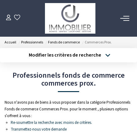
ACHETER
Accueil
Professionnels
Fonds de commerce
Commerces Prox.
LOUER
Modifier les critères de recherche
Type de transaction
Localisation
Acheter
Localisation
ESTIMER
Professionnels fonds de commerce
Type de bien
Sélectionnez...
commerces prox.
Surface min
FAIRE GÉRER
Budget max
Plus de critères
Nous n'avons pas de biens à vous proposer dans la catégorie Professionnels
NOTRE AGENCE
Fonds de commerce Commerces Prox. pour le moment , plusieurs options
Créer une alerte
s'offrent à vous :
Notre Équipe
Re-soumettre la recherche avec moins de critères.
Transmettez-nous votre demande