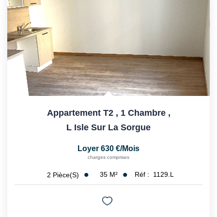
CONTACT
Appartement T2 , 1 Chambre
,
L Isle Sur La Sorgue
Loyer 630 €/mois
charges comprises
35
M²
Réf :
1129.L
2
Pièce(s)