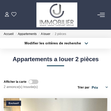
ACHETER
Accueil
Appartements
A louer
2 pièces
LOUER
Modifier les critères de recherche
Localisation
Type de transaction
Surface min
ESTIMER
Appartements a louer 2 pièces
Type de bien
Plus de critères
Budget max
FAIRE GÉRER
Créer une alerte
Afficher la carte
NOTRE AGENCE
2 annonce(s) trouvée(s)
Trier par
Notre Équipe
Exclusif