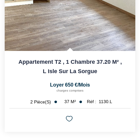
Appartement T2 , 1 Chambre 37.20 M²
,
L Isle Sur La Sorgue
Loyer 650 €/mois
charges comprises
37
M²
Réf :
1130.L
2
Pièce(s)