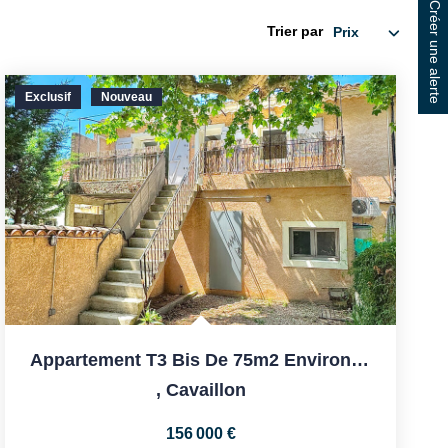
Créer une alerte
Trier par
Exclusif
Nouveau
Appartement T3 Bis De 75m2 Environ Avec Terrasse Et Cour.
,
Cavaillon
156 000 €