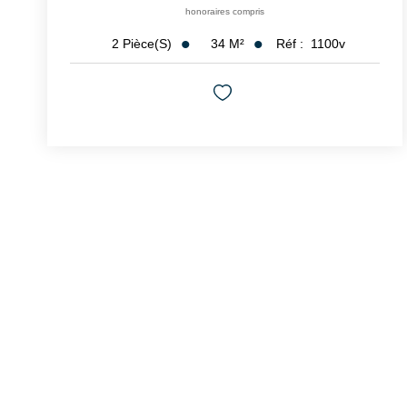
honoraires compris
34
M²
Réf :
1100v
2
Pièce(s)