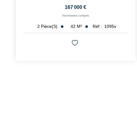
167 000 €
honoraires compris
42
M²
Réf :
1095v
2
Pièce(s)