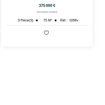
375 000 €
honoraires compris
75
M²
Réf :
1098v
3
Pièce(s)