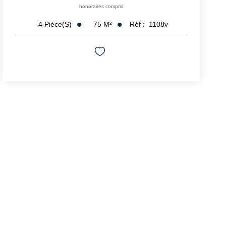
honoraires compris
75
M²
Réf :
1108v
4
Pièce(s)