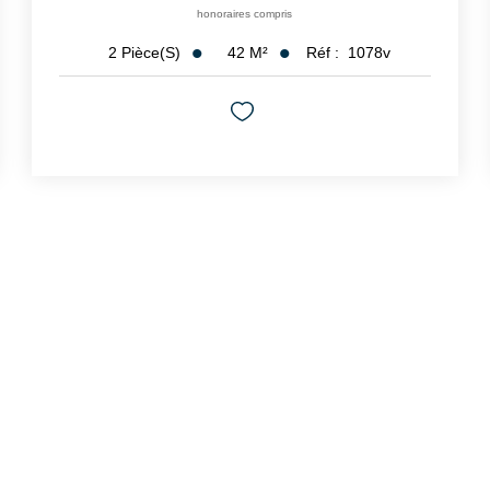
honoraires compris
42
M²
Réf :
1078v
2
Pièce(s)