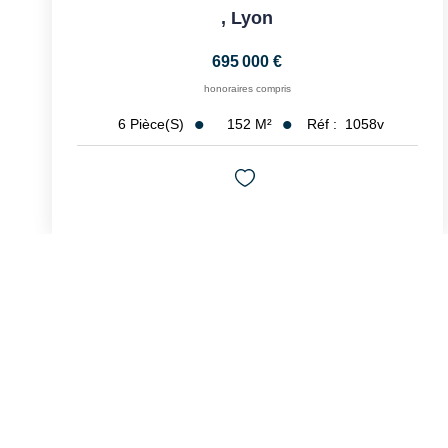
,
Lyon
695 000 €
honoraires compris
152
M²
Réf :
1058v
6
Pièce(s)