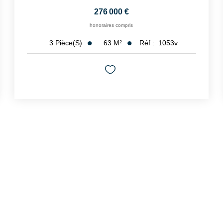
276 000 €
honoraires compris
63
M²
Réf :
1053v
3
Pièce(s)