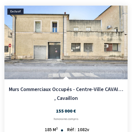
CONTACT
Exclusif
Murs Commerciaux Occupés - Centre-Ville CAVAILLON
,
Cavaillon
155 000 €
honoraires compris
Réf :
1082v
185
M²