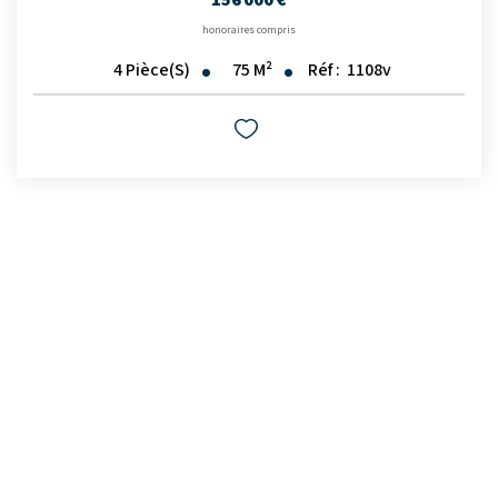
honoraires compris
75
M²
Réf :
1108v
4
Pièce(s)