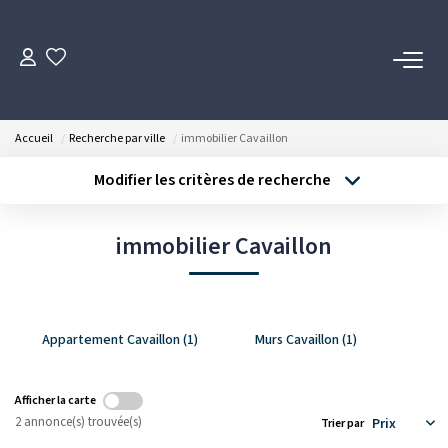
ACHETER
Accueil
Recherche par ville
immobilier Cavaillon
LOUER
Modifier les critères de recherche
Type de transaction
Localisation
Acheter
Localisation
ESTIMER
immobilier Cavaillon
Type de bien
Sélectionnez...
Surface min
FAIRE GÉRER
Budget max
Plus de critères
NOTRE AGENCE
Appartement Cavaillon (1)
Murs Cavaillon (1)
Créer une alerte
Notre Équipe
Afficher la carte
2 annonce(s) trouvée(s)
Trier par