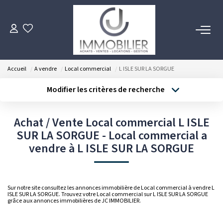
ACHETER
Accueil
A vendre
Local commercial
L ISLE SUR LA SORGUE
LOUER
Modifier les critères de recherche
Type de transaction
Localisation
Acheter
Localisation
ESTIMER
Achat / Vente Local commercial L ISLE
Type de bien
SUR LA SORGUE - Local commercial a
Sélectionnez...
Surface min
FAIRE GÉRER
vendre à L ISLE SUR LA SORGUE
Budget max
Plus de critères
NOTRE AGENCE
Créer une alerte
Sur notre site consultez les annonces immobilière de Local commercial à vendre L
Notre Équipe
ISLE SUR LA SORGUE. Trouvez votre Local commercial sur L ISLE SUR LA SORGUE
grâce aux annonces immobilières de JC IMMOBILIER.